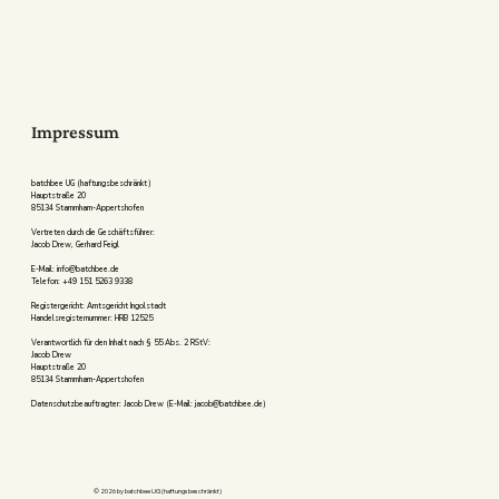
Impressum
batchbee UG (haftungsbeschränkt)
Hauptstraße 20
85134 Stammham-Appertshofen
Vertreten durch die Geschäftsführer:
Jacob Drew, Gerhard Feigl
E-Mail:
info@batchbee.de
Telefon: +49 151 5263 9338
Registergericht: Amtsgericht Ingolstadt
Handelsregisternummer: HRB 12525
Verantwortlich für den Inhalt nach § 55 Abs. 2 RStV:
Jacob Drew
Hauptstraße 20
85134 Stammham-Appertshofen
Datenschutzbeauftragter: Jacob Drew (E-Mail: jacob@batchbee.de)
© 2026 by batchbee UG (haftungsbeschränkt)