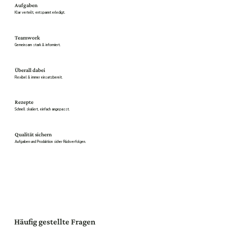
Aufgaben
Klar verteilt, entspannt erledigt.
Teamwork
Gemeinsam stark & informiert.
Überall dabei
Flexibel & immer einsatzbereit.
Rezepte
Schnell skaliert, einfach angepasst.
Qualität sichern
Aufgaben und Produktion sicher Rückverfolgen.
Häufig gestellte Fragen