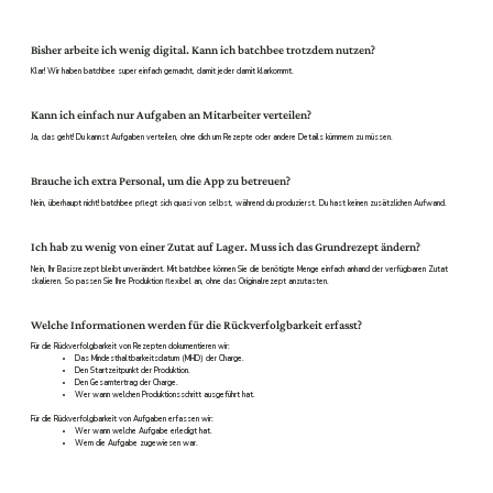
Bisher arbeite ich wenig digital. Kann ich batchbee trotzdem nutzen?
Klar! Wir haben batchbee super einfach gemacht, damit jeder damit klarkommt.
Kann ich einfach nur Aufgaben an Mitarbeiter verteilen?
Ja, das geht! Du kannst Aufgaben verteilen, ohne dich um Rezepte oder andere Details kümmern zu müssen.
Brauche ich extra Personal, um die App zu betreuen?
Nein, überhaupt nicht! batchbee pflegt sich quasi von selbst, während du produzierst. Du hast keinen zusätzlichen Aufwand.
Ich hab zu wenig von einer Zutat auf Lager. Muss ich das Grundrezept ändern?
Nein, Ihr Basisrezept bleibt unverändert. Mit batchbee können Sie die benötigte Menge einfach anhand der verfügbaren Zutat
skalieren. So passen Sie Ihre Produktion flexibel an, ohne das Originalrezept anzutasten.
Welche Informationen werden für die Rückverfolgbarkeit erfasst?
Für die Rückverfolgbarkeit von Rezepten dokumentieren wir:
Das Mindesthaltbarkeitsdatum (MHD) der Charge.
Den Startzeitpunkt der Produktion.
Den Gesamtertrag der Charge.
Wer wann welchen Produktionsschritt ausgeführt hat.
Für die Rückverfolgbarkeit von Aufgaben erfassen wir:
Wer wann welche Aufgabe erledigt hat.
Wem die Aufgabe zugewiesen war.