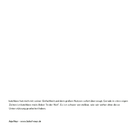
batchbee hat mich mit seiner Einfachheit und dem großen Nutzen sofort überzeugt. Gerade in stressigen
Zeiten ist batchbee mein Anker "in der Not". Es ist schwer vorstellbar, wie wir vorher ohne diese
Unterstützung gearbeitet haben.
Anja Mayr -
www.biohof-mayr.de