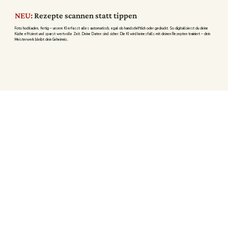
NEU:
Rezepte scannen statt tippen
Foto hochladen, fertig – unsere KI erfasst alles automatisch, egal ob handschriftlich oder gedruckt. So digitalisierst du deine
Küche effizient und sparst wertvolle Zeit. Deine Daten sind sicher: Die KI wird keinesfalls mit deinen Rezepten trainiert – dein
Meisterwerk bleibt dein Geheimnis.