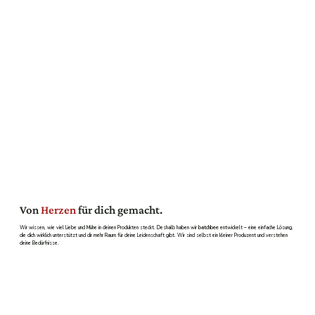
Von
Herzen
für dich gemacht.
Wir wissen, wie viel Liebe und Mühe in deinen Produkten steckt. Deshalb haben wir
batchbee
entwickelt – eine einfache Lösung,
die dich wirklich unterstützt und dir mehr Raum für deine Leidenschaft gibt. Wir sind selbst ein kleiner Produzent und verstehen
deine Bedürfnisse.