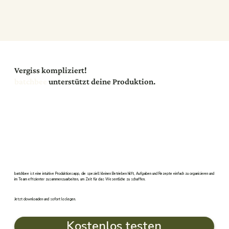
Vergiss kompliziert!
batchbee
unterstützt deine Produktion.
batchbee ist eine intuitive Produktionsapp, die speziell kleinen Betrieben hilft, Aufgaben und Rezepte einfach zu organisieren und
im Team effizienter zusammenzuarbeiten, um Zeit für das Wesentliche zu schaffen.
Jetzt downloaden und sofort loslegen.
Kostenlos testen